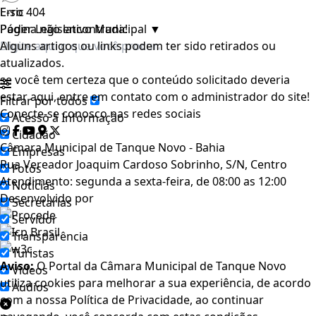
E-sic
Erro 404
Poder Legislativo Municipal
Página não encontrada!
▼
Alguns artigos ou links podem ter sido retirados ou
atualizados.
se você tem certeza que o conteúdo solicitado deveria
estar aqui, entre em contato com o administrador do site!
Filtrar por todos
Conecte-se conosco nas redes sociais
Acesso à Informação
Cidadão
Câmara Municipal de Tanque Novo - Bahia
Empresas
Rua Vereador Joaquim Cardoso Sobrinho, S/N, Centro
Fotos
Atendimento: segunda a sexta-feira, de 08:00 as 12:00
Notícias
Desenvolvido por
Secretarias
Servidor
Transparência
Turistas
Aviso:
O Portal da Câmara Municipal de Tanque Novo
Videos
utiliza cookies para melhorar a sua experiência, de acordo
Áudios
com a nossa Política de Privacidade, ao continuar