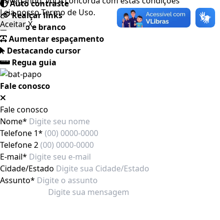
navegando, você concorda com estas condições
Auto contraste
Leia nosso
Termo de Uso
.
Realçar links
Aceitar
X
Preto e branco
Aumentar espaçamento
Destacando cursor
Regua guia
Fale conosco
Fale conosco
Nome*
Telefone 1*
Telefone 2
E-mail*
Cidade/Estado
Assunto*