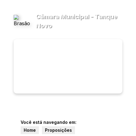
Câmara Municipal - Tanque
Novo
Transparência
Menu
Diário
Oficial
Legislativo
Ouvidoria
E-sic
Você está navegando em:
Home
Proposições