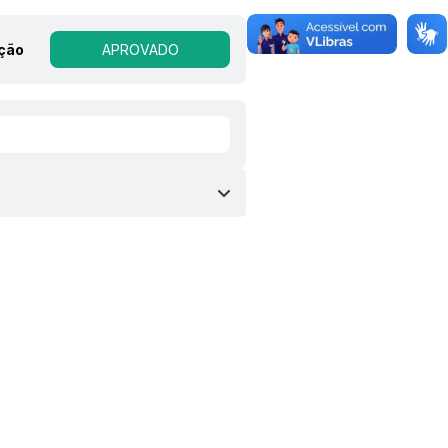
ação
APROVADO