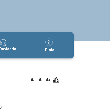
Ouvidoria
E-sic
S.