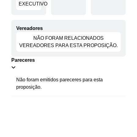
EXECUTIVO
Fale conosco
Nome*
Telefone 1*
Vereadores
Telefone 2
NÃO FORAM RELACIONADOS
E-mail*
VEREADORES PARA ESTA PROPOSIÇÃO.
Cidade/Estado
Assunto*
Pareceres
Não foram emitidos pareceres para esta
proposição.
Mensagem*
*Campos obrigatórios
Ao iniciar um contato, você concorda com a
Política de
privacidade