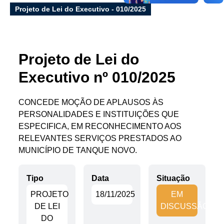
E-sic
Projeto de Lei do Executivo - 010/2025
Projeto de Lei do
Filtrar por todos
Acesso à Informação
Executivo nº 010/2025
Cidadão
Empresas
CONCEDE MOÇÃO DE APLAUSOS ÀS
Fotos
PERSONALIDADES E INSTITUIÇÕES QUE
Notícias
ESPECIFICA, EM RECONHECIMENTO AOS
Secretarias
RELEVANTES SERVIÇOS PRESTADOS AO
Servidor
MUNICÍPIO DE TANQUE NOVO.
Transparência
Turistas
Tipo
Data
Situação
Videos
Áudios
PROJETO
18/11/2025
EM
DE LEI
DISCUSSÃO
Fale conosco
DO