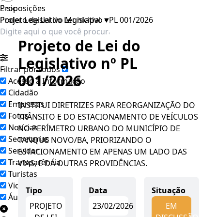
E-sic
Proposições
Poder Legislativo Municipal
Projeto de Lei do Legislativo - PL 001/2026
▼
Projeto de Lei do
Legislativo nº PL
Filtrar por todos
001/2026
Acesso à Informação
Cidadão
Empresas
INSTITUI DIRETRIZES PARA REORGANIZAÇÃO DO
Fotos
TRÂNSITO E DO ESTACIONAMENTO DE VEÍCULOS
Notícias
NO PERÍMETRO URBANO DO MUNICÍPIO DE
Secretarias
TANQUE NOVO/BA, PRIORIZANDO O
Servidor
ESTACIONAMENTO EM APENAS UM LADO DAS
Transparência
VIAS, E DÁ OUTRAS PROVIDÊNCIAS.
Turistas
Videos
Tipo
Data
Situação
Áudios
PROJETO
23/02/2026
EM