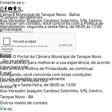
Conecte-se conosco nas redes sociais
Mensagem*
Câmara Municipal de Tanque Novo - Bahia
*Campos obrigatórios
Rua Vereador Joaquim Cardoso Sobrinho, S/N, Centro
Ao iniciar um contato, você concorda com a
Política de
Atendimento: segunda a sexta-feira, de 08:00 as 12:00
privacidade
Desenvolvido por
Aviso:
O Portal da Câmara Municipal de Tanque Novo
...Ou se preferir
utiliza cookies para melhorar a sua experiência, de acordo
Ligue para nós
com a nossa Política de Privacidade, ao continuar
E-mail
navegando, você concorda com estas condições
Ou seja atendido presencialmente
Leia nosso
Termo de Uso
.
Segunda a Sexta-Feira, de 08:00 as 12:00
Aceitar
X
Rua Vereador Joaquim Cardoso Sobrinho, S/N, Centro,
Tanque Novo - BA
Outros meios de contato