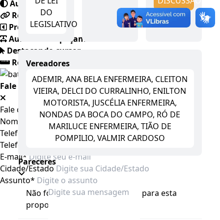
DE LEI
DISCUSSÃO
Auto contraste
DO
Realçar links
LEGISLATIVO
Preto e branco
Aumentar espaçamento
Destacando cursor
Regua guia
Vereadores
ADEMIR, ANA BELA ENFERMEIRA, CLEITON
Fale conosco
VIEIRA, DELCI DO CURRALINHO, ENILTON
MOTORISTA, JUSCÉLIA ENFERMEIRA,
Fale conosco
NONDAS DA BOCA DO CAMPO, RÓ DE
Nome*
MARILUCE ENFERMEIRA, TIÃO DE
Telefone 1*
POMPILIO, VALMIR CARDOSO
Telefone 2
E-mail*
Pareceres
Cidade/Estado
Assunto*
Não foram emitidos pareceres para esta
proposição.