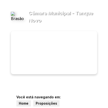
Câmara Municipal - Tanque
Novo
Transparência
Menu
Diário
Oficial
Legislativo
Ouvidoria
E-sic
Você está navegando em:
Home
Proposições