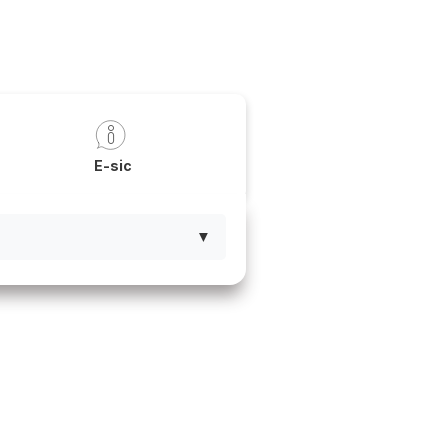
a
E-sic
▼