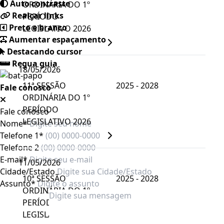
Auto contraste
ORDINÁRIA DO 1º
Realçar links
PERÍODO
Preto e branco
LEGISLATIVO 2026
Aumentar espaçamento
Destacando cursor
Regua guia
18/05/2026
11ª SESSÃO
2025 - 2028
Fale conosco
ORDINÁRIA DO 1º
PERÍODO
Fale conosco
LEGISLATIVO 2026
Nome*
Telefone 1*
Telefone 2
E-mail*
11/05/2026
Cidade/Estado
10ª SESSÃO
2025 - 2028
Assunto*
ORDINÁRIA DO 1º
PERÍODO
LEGISLATIVO 2026