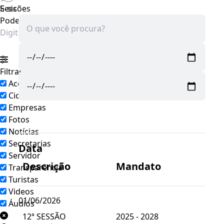
E-sic
Sessões
Poder Legislativo Municipal
▼
Filtrar por todos
Acesso à Informação
Cidadão
Empresas
Pesquisar
Fotos
Notícias
Secretarias
Data
Servidor
Descrição
Mandato
Transparência
Turistas
Videos
01/06/2026
Áudios
12ª SESSÃO
2025 - 2028