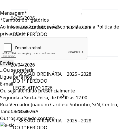
Mensagem*
04/05/2026
*Campos obrigatórios
Ao iniciar um contato, você concorda com a
Política de
9ª SESSÃO ORDINÁRIA
2025 - 2028
privacidade
DO 1º PERÍODO
LEGISLATIVO 2026
20/04/2026
...Ou se preferir
8ª SESSÃO ORDINÁRIA
2025 - 2028
Ligue para nós
DO 1º PERÍODO
E-mail
LEGISLATIVO 2026
Ou seja atendido presencialmente
Segunda a Sexta-Feira, de 08:00 as 12:00
Rua Vereador Joaquim Cardoso Sobrinho, S/N, Centro,
Tanque Novo - BA
13/04/2026
Outros meios de contato
7ª SESSÃO ORDINÁRIA
2025 - 2028
DO 1º PERÍODO