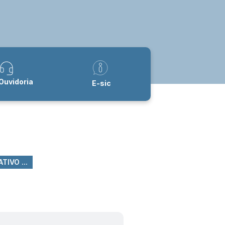
Ouvidoria
E-sic
TIVO ...