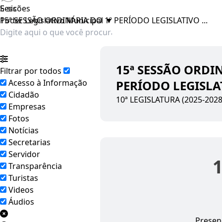
E-sic
Sessões
Poder Legislativo Municipal
15ª SESSÃO ORDINÁRIA DO 1º PERÍODO LEGISLATIVO ...
▼
15ª SESSÃO ORDI
Filtrar por todos
Acesso à Informação
PERÍODO LEGISLA
Cidadão
10ª LEGISLATURA (2025-2028
Empresas
Fotos
Notícias
Secretarias
Servidor
Transparência
Turistas
Videos
Áudios
Presen