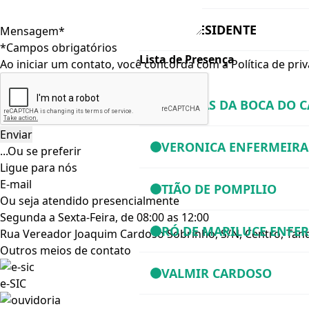
VICE-PRESIDENTE
Mensagem*
*Campos obrigatórios
Lista de Presença
Ao iniciar um contato, você concorda com a
Política de pri
NONDAS DA BOCA DO 
VERONICA ENFERMEIRA
...Ou se preferir
Ligue para nós
E-mail
TIÃO DE POMPILIO
Ou seja atendido presencialmente
Segunda a Sexta-Feira, de 08:00 as 12:00
RÓ DE MARILUCE ENFE
Rua Vereador Joaquim Cardoso Sobrinho, S/N, Centro, Tan
Outros meios de contato
VALMIR CARDOSO
e-SIC