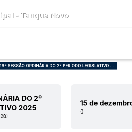
a
pal - Tanque Novo
cia
Diário Oficial
Legislativo
16ª SESSÃO ORDINÁRIA DO 2º PERÍODO LEGISLATIVO ...
NÁRIA DO 2º
15 de dezembr
TIVO 2025
()
28)