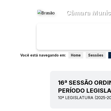
Acessibilidade
Ajud
Câmara Munici
Transparên
Menu
Você está navegando em:
Home
Sessões
16ª SESSÃO ORDI
PERÍODO LEGISLA
10ª LEGISLATURA (2025-20