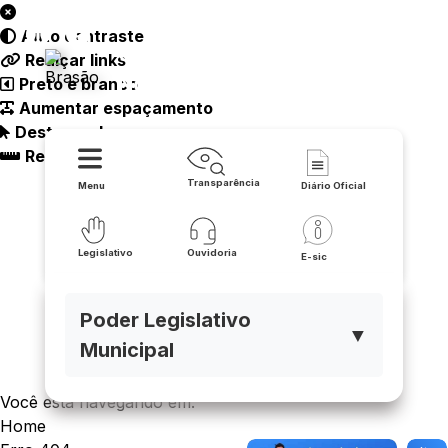
Auto contraste
Câmara Municipal - Tanque
Realçar links
Novo
Preto e branco
Aumentar espaçamento
Destacando cursor
Regua guia
Transparência
Menu
Diário Oficial
Legislativo
Ouvidoria
E-sic
Poder Legislativo
▼
Municipal
Você está navegando em:
Home