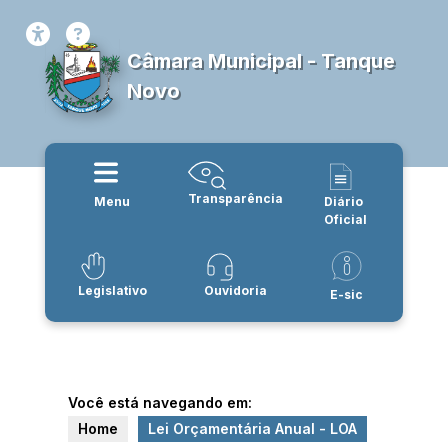
Câmara Municipal - Tanque
Novo
Transparência
Menu
Diário
Oficial
Legislativo
Ouvidoria
E-sic
Você está navegando em:
Home
Lei Orçamentária Anual - LOA