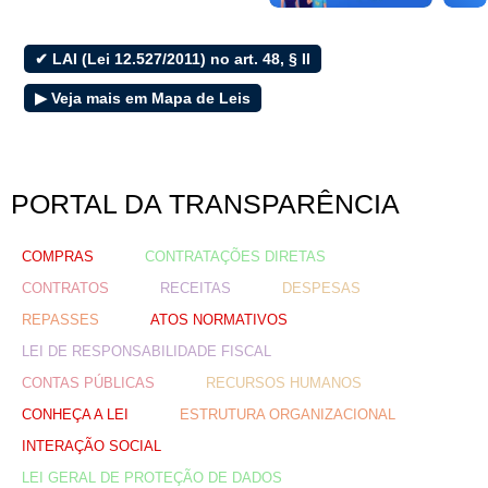
E-sic
✔ LAI (Lei 12.527/2011) no art. 48, § II
▶ Veja mais em Mapa de Leis
Filtrar por todos
Acesso à Informação
Cidadão
PORTAL DA TRANSPARÊNCIA
Empresas
Fotos
COMPRAS
CONTRATAÇÕES DIRETAS
Notícias
Secretarias
CONTRATOS
RECEITAS
DESPESAS
Servidor
REPASSES
ATOS NORMATIVOS
Transparência
LEI DE RESPONSABILIDADE FISCAL
Turistas
CONTAS PÚBLICAS
RECURSOS HUMANOS
Videos
CONHEÇA A LEI
ESTRUTURA ORGANIZACIONAL
Áudios
INTERAÇÃO SOCIAL
Fale conosco
LEI GERAL DE PROTEÇÃO DE DADOS