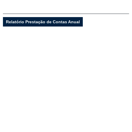
Fale conosco
Nome*
Relatório Prestação de Contas Anual
Telefone 1*
Telefone 2
E-mail*
Cidade/Estado
Assunto*
Mensagem*
*Campos obrigatórios
Ao iniciar um contato, você concorda com a
Política de
privacidade