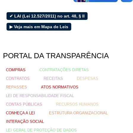
E-sic
✔ LAI (Lei 12.527/2011) no art. 48, § II
▶ Veja mais em Mapa de Leis
Filtrar por todos
Acesso à Informação
Cidadão
PORTAL DA TRANSPARÊNCIA
Empresas
Fotos
COMPRAS
CONTRATAÇÕES DIRETAS
Notícias
Secretarias
CONTRATOS
RECEITAS
DESPESAS
Servidor
REPASSES
ATOS NORMATIVOS
Transparência
LEI DE RESPONSABILIDADE FISCAL
Turistas
CONTAS PÚBLICAS
RECURSOS HUMANOS
Videos
CONHEÇA A LEI
ESTRUTURA ORGANIZACIONAL
Áudios
INTERAÇÃO SOCIAL
Fale conosco
LEI GERAL DE PROTEÇÃO DE DADOS