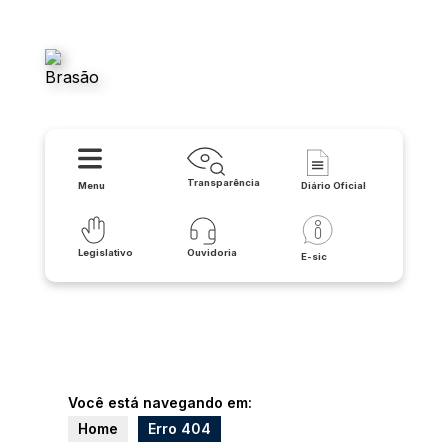
Câmara Municipal - Tanque
Novo
Transparência
Menu
Diário Oficial
Legislativo
Ouvidoria
E-sic
Você está navegando em:
Home
Erro 404