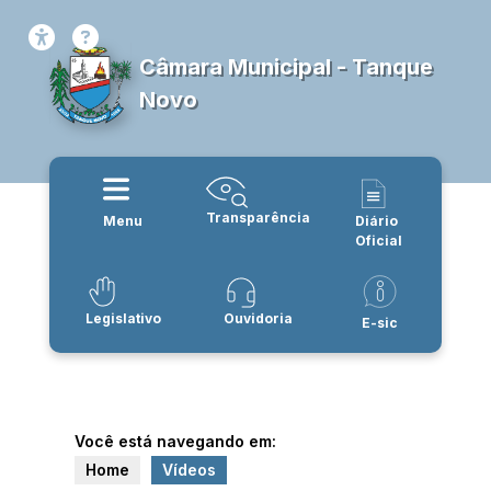
Câmara Municipal - Tanque
Novo
Transparência
Menu
Diário
Oficial
Legislativo
Ouvidoria
E-sic
Você está navegando em:
Home
Vídeos