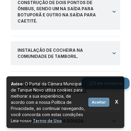
CONSTRUÇÃO DE DOIS PONTOS DE
ÔNIBUS, SENDO UM NA SAÍDA PARA
BOTUPORÃ E OUTRO NA SAÍDA PARA
CAETITÉ.
INSTALAÇÃO DE COCHEIRA NA
COMUNIDADE DE TAMBORIL.
Fale conosco
Aviso:
O Portal da Câmara Municipal
INSTALAÇÃO DE COCHEIRA NA
de Tanque Novo utiliza cookies para
COMUNIDADE DE BOM SUCESSO.
melhorar a sua experiência, de
X
acordo com a nossa Política de
Aceitar
Privacidade, ao continuar navegando,
você concorda com estas condições
Leia nosso
Termo de Uso
.
LIMPEZA DA LAGOA DA BOIADA.